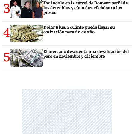
3
Escándalo en la cárcel de Bouwer: perfil de
los detenidos y cómo beneficiaban a los
presos
4
Dólar Blue: a cuánto puede llegar su
cotización para fin de año
5
El mercado descuenta una devaluación del
peso en noviembre y diciembre