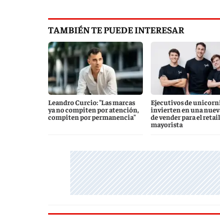
TAMBIÉN TE PUEDE INTERESAR
Leandro Curcio: "Las marcas
Ejecutivos de unicorn
ya no compiten por atención,
invierten en una nuev
compiten por permanencia"
de vender para el retail
mayorista