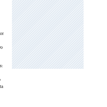
for
vo
s:
o
ta