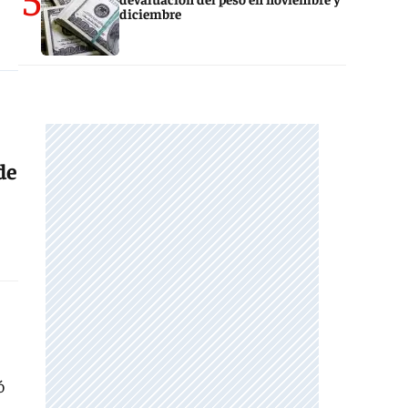
diciembre
de
ó