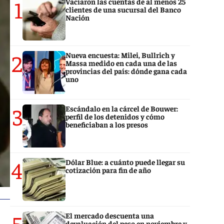
1
Vaciaron las cuentas de al menos 25
clientes de una sucursal del Banco
Nación
2
Nueva encuesta: Milei, Bullrich y
Massa medido en cada una de las
provincias del país: dónde gana cada
uno
3
Escándalo en la cárcel de Bouwer:
perfil de los detenidos y cómo
beneficiaban a los presos
4
Dólar Blue: a cuánto puede llegar su
cotización para fin de año
5
El mercado descuenta una
devaluación del peso en noviembre y