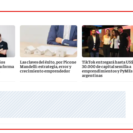
ios
Las claves del éxito, por Picone
TikTok entregará hasta US
a forma
Mandelli: estrategia, error y
30.000 de capital semilla a
crecimiento emprendedor
emprendimientos y PyMEs
argentinas