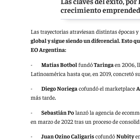
Las claves del éxito, por
crecimiento emprended
Las trayectorias atraviesan distintas épocas 
global y sigue siendo un diferencial. Esto 
EO Argentina:
-
Matías Botbol
fundó
Taringa
en 2006, l
Latinoamérica hasta que, en 2019, concretó s
-
Diego Noriega
cofundó el marketplace
A
más tarde
.
-
Sebastián Po
lanzó la agencia de ecom
en marzo de 2022 tras un proceso de consolid
-
Juan Ozino Caligaris
cofundó
Nubity
en