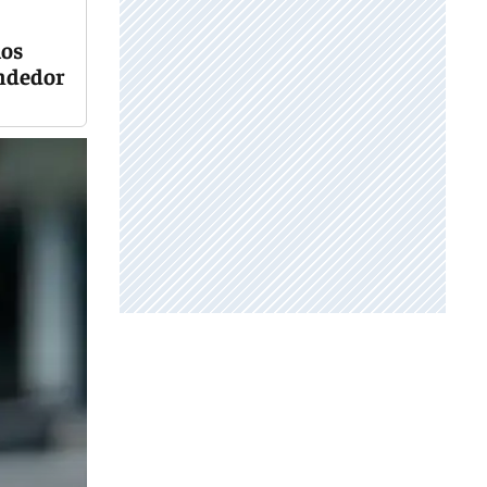
los
endedor