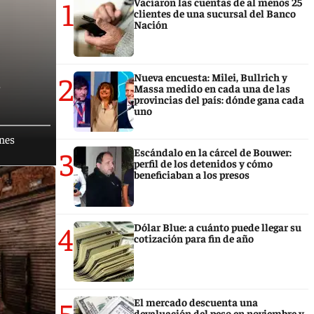
1
Vaciaron las cuentas de al menos 25
clientes de una sucursal del Banco
Nación
1
2
Nueva encuesta: Milei, Bullrich y
Massa medido en cada una de las
provincias del país: dónde gana cada
uno
ones
3
Escándalo en la cárcel de Bouwer:
perfil de los detenidos y cómo
beneficiaban a los presos
4
Dólar Blue: a cuánto puede llegar su
cotización para fin de año
5
El mercado descuenta una
devaluación del peso en noviembre y