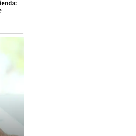
ienda:
e