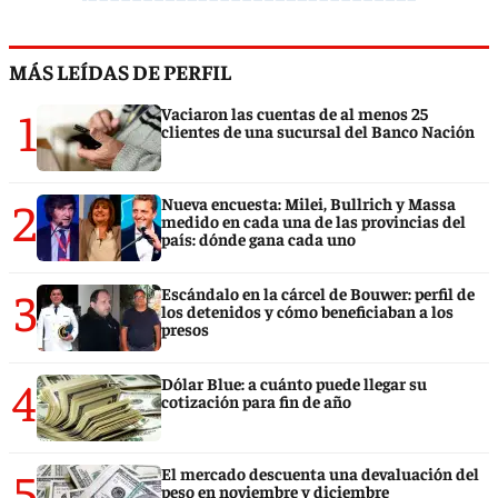
MÁS LEÍDAS DE PERFIL
1
Vaciaron las cuentas de al menos 25
clientes de una sucursal del Banco Nación
2
Nueva encuesta: Milei, Bullrich y Massa
medido en cada una de las provincias del
país: dónde gana cada uno
3
Escándalo en la cárcel de Bouwer: perfil de
los detenidos y cómo beneficiaban a los
presos
4
Dólar Blue: a cuánto puede llegar su
cotización para fin de año
5
El mercado descuenta una devaluación del
peso en noviembre y diciembre