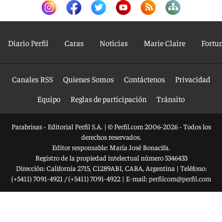
Diario Perfil
Caras
Noticias
Marie Claire
Fortu
Canales RSS
Quienes Somos
Contáctenos
Privacidad
Equipo
Reglas de participación
Tránsito
Parabrisas - Editorial Perfil S.A.
| © Perfil.com 2006-2026 - Todos los
derechos reservados.
Editor responsable: María José Bonacifa.
Registro de la propiedad intelectual número 5346433
Dirección:
California 2715
,
C1289ABI
,
CABA, Argentina
| Teléfono:
(+5411) 7091-4921
/
(+5411) 7091-4922
| E-mail:
perfilcom@perfil.com