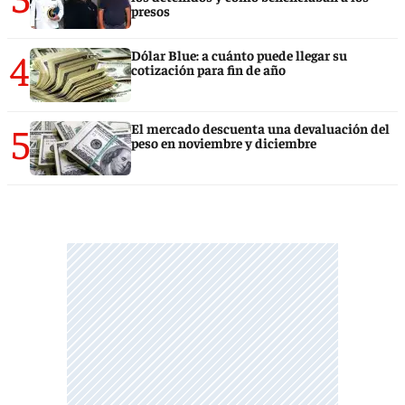
presos
4
Dólar Blue: a cuánto puede llegar su
cotización para fin de año
5
El mercado descuenta una devaluación del
peso en noviembre y diciembre