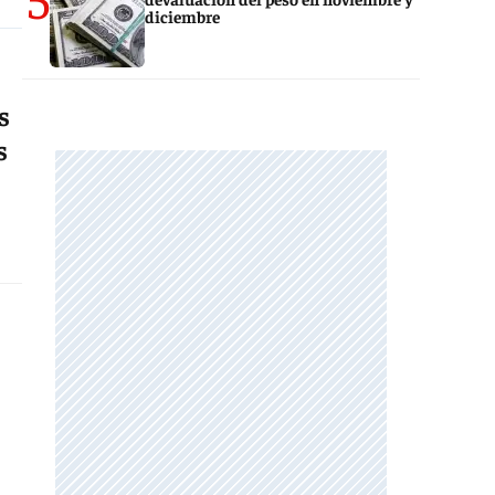
diciembre
s
s