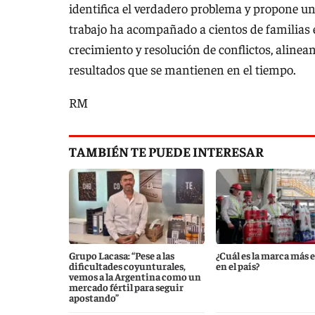
identifica el verdadero problema y propone un
trabajo ha acompañado a cientos de familias 
crecimiento y resolución de conflictos, alinea
resultados que se mantienen en el tiempo.
RM
TAMBIÉN TE PUEDE INTERESAR
Grupo Lacasa: “Pese a las
¿Cuál es la marca más 
dificultades coyunturales,
en el país?
vemos a la Argentina como un
mercado fértil para seguir
apostando”