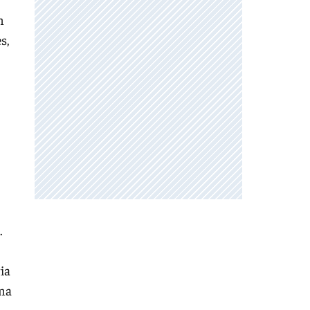
n
s,
.
ia
sma