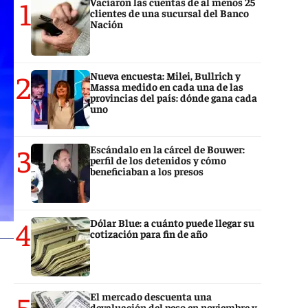
1
Vaciaron las cuentas de al menos 25
clientes de una sucursal del Banco
Nación
2
Nueva encuesta: Milei, Bullrich y
Massa medido en cada una de las
provincias del país: dónde gana cada
uno
3
Escándalo en la cárcel de Bouwer:
perfil de los detenidos y cómo
beneficiaban a los presos
4
Dólar Blue: a cuánto puede llegar su
cotización para fin de año
5
El mercado descuenta una
devaluación del peso en noviembre y