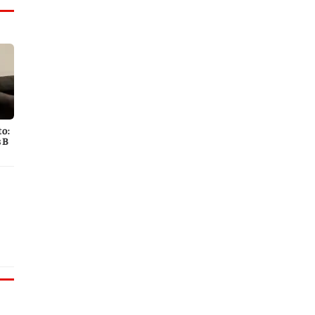
to:
 B