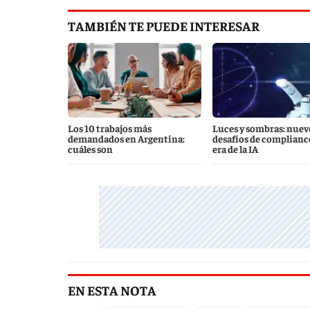
TAMBIÉN TE PUEDE INTERESAR
Los 10 trabajos más
Luces y sombras: nuev
demandados en Argentina:
desafíos de compliance
cuáles son
era de la IA
EN ESTA NOTA