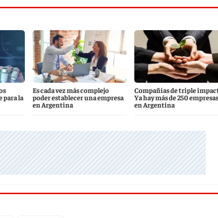
os
Es cada vez más complejo
Compañías de triple impac
 para la
poder establecer una empresa
Ya hay más de 250 empresas
en Argentina
en Argentina