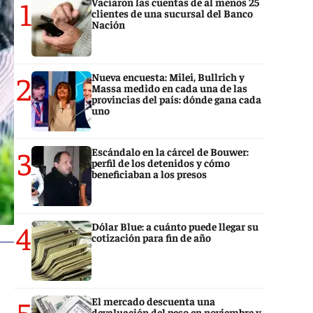
1
Vaciaron las cuentas de al menos 25
clientes de una sucursal del Banco
Nación
2
Nueva encuesta: Milei, Bullrich y
Massa medido en cada una de las
provincias del país: dónde gana cada
uno
3
Escándalo en la cárcel de Bouwer:
perfil de los detenidos y cómo
beneficiaban a los presos
4
Dólar Blue: a cuánto puede llegar su
cotización para fin de año
5
El mercado descuenta una
devaluación del peso en noviembre y