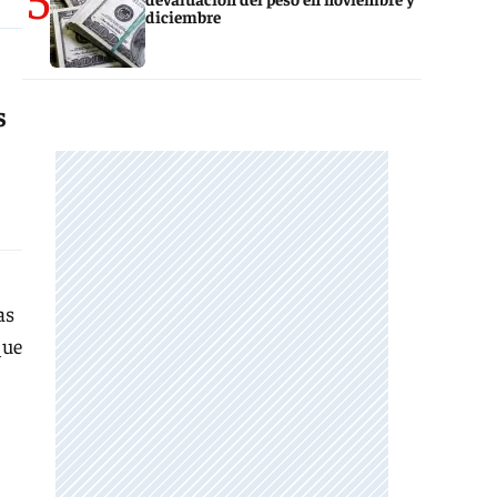
diciembre
s
as
que