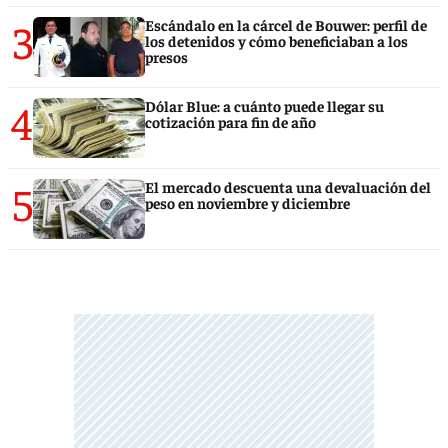
3
Escándalo en la cárcel de Bouwer: perfil de
los detenidos y cómo beneficiaban a los
presos
4
Dólar Blue: a cuánto puede llegar su
cotización para fin de año
5
El mercado descuenta una devaluación del
peso en noviembre y diciembre