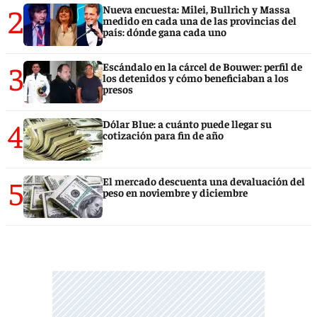
2
Nueva encuesta: Milei, Bullrich y Massa
medido en cada una de las provincias del
país: dónde gana cada uno
3
Escándalo en la cárcel de Bouwer: perfil de
los detenidos y cómo beneficiaban a los
presos
4
Dólar Blue: a cuánto puede llegar su
cotización para fin de año
5
El mercado descuenta una devaluación del
peso en noviembre y diciembre