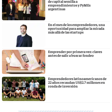
de capital semilla a
emprendimientos y PyMEs
argentinas
En el mes de los emprendedores, una
oportunidad para ampliar la mirada
más allá de las startups
Emprender por primera vez: claves
antes de salir a buscar fondeo
Emprendedores latinoamericanos de
22 años recaudan US$2.7 millones en
ronda de inversión