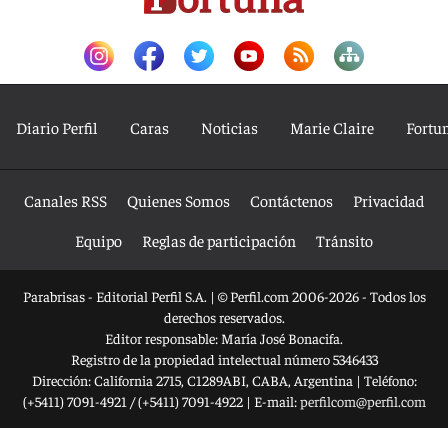
Diario Perfil
Caras
Noticias
Marie Claire
Fortu
Canales RSS
Quienes Somos
Contáctenos
Privacidad
Equipo
Reglas de participación
Tránsito
Parabrisas - Editorial Perfil S.A.
| © Perfil.com 2006-2026 - Todos los
derechos reservados.
Editor responsable: María José Bonacifa.
Registro de la propiedad intelectual número 5346433
Dirección:
California 2715
,
C1289ABI
,
CABA, Argentina
| Teléfono:
(+5411) 7091-4921
/
(+5411) 7091-4922
| E-mail:
perfilcom@perfil.com