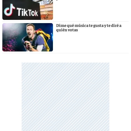
Dime qué música te gusta y te diré a
quién votas