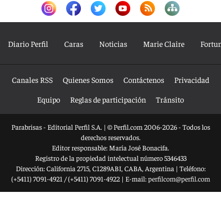
Diario Perfil
Caras
Noticias
Marie Claire
Fortu
Canales RSS
Quienes Somos
Contáctenos
Privacidad
Equipo
Reglas de participación
Tránsito
Parabrisas - Editorial Perfil S.A.
| © Perfil.com 2006-2026 - Todos los
derechos reservados.
Editor responsable: María José Bonacifa.
Registro de la propiedad intelectual número 5346433
Dirección:
California 2715
,
C1289ABI
,
CABA, Argentina
| Teléfono:
(+5411) 7091-4921
/
(+5411) 7091-4922
| E-mail:
perfilcom@perfil.com