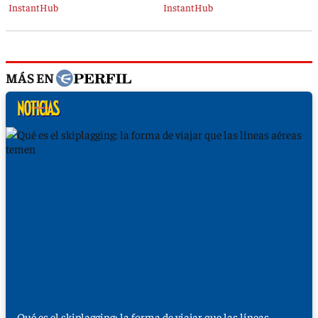
MÁS EN
Qué es el skiplagging: la forma de viajar que las líneas