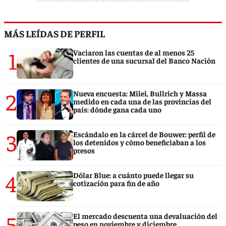
MÁS LEÍDAS DE PERFIL
1
Vaciaron las cuentas de al menos 25
clientes de una sucursal del Banco Nación
2
Nueva encuesta: Milei, Bullrich y Massa
medido en cada una de las provincias del
país: dónde gana cada uno
3
Escándalo en la cárcel de Bouwer: perfil de
los detenidos y cómo beneficiaban a los
presos
4
Dólar Blue: a cuánto puede llegar su
cotización para fin de año
5
El mercado descuenta una devaluación del
peso en noviembre y diciembre