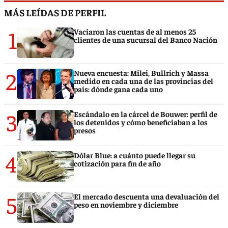
MÁS LEÍDAS DE PERFIL
1
Vaciaron las cuentas de al menos 25
clientes de una sucursal del Banco Nación
2
Nueva encuesta: Milei, Bullrich y Massa
medido en cada una de las provincias del
país: dónde gana cada uno
3
Escándalo en la cárcel de Bouwer: perfil de
los detenidos y cómo beneficiaban a los
presos
4
Dólar Blue: a cuánto puede llegar su
cotización para fin de año
5
El mercado descuenta una devaluación del
peso en noviembre y diciembre