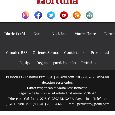
Diario Perfil
Caras
Noticias
Marie Claire
Fortu
Canales RSS
Quienes Somos
Contáctenos
Privacidad
Equipo
Reglas de participación
Tránsito
Parabrisas - Editorial Perfil S.A.
| © Perfil.com 2006-2026 - Todos los
derechos reservados.
Editor responsable: María José Bonacifa.
Registro de la propiedad intelectual número 5346433
Dirección:
California 2715
,
C1289ABI
,
CABA, Argentina
| Teléfono:
(+5411) 7091-4921
/
(+5411) 7091-4922
| E-mail:
perfilcom@perfil.com