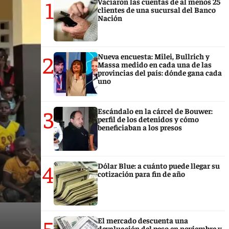
1
Vaciaron las cuentas de al menos 25
clientes de una sucursal del Banco
Nación
2
Nueva encuesta: Milei, Bullrich y
Massa medido en cada una de las
provincias del país: dónde gana cada
uno
3
Escándalo en la cárcel de Bouwer:
perfil de los detenidos y cómo
beneficiaban a los presos
4
Dólar Blue: a cuánto puede llegar su
cotización para fin de año
5
El mercado descuenta una
devaluación del peso en noviembre y