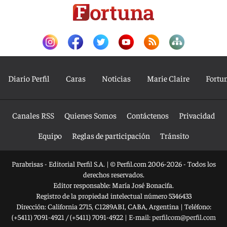
Diario Perfil
Caras
Noticias
Marie Claire
Fortu
Canales RSS
Quienes Somos
Contáctenos
Privacidad
Equipo
Reglas de participación
Tránsito
Parabrisas - Editorial Perfil S.A.
| © Perfil.com 2006-2026 - Todos los
derechos reservados.
Editor responsable: María José Bonacifa.
Registro de la propiedad intelectual número 5346433
Dirección:
California 2715
,
C1289ABI
,
CABA, Argentina
| Teléfono:
(+5411) 7091-4921
/
(+5411) 7091-4922
| E-mail:
perfilcom@perfil.com