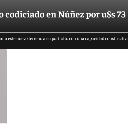
o codiciado en Núñez por u$s 73
uma este nuevo terreno a su portfolio con una capacidad constructi