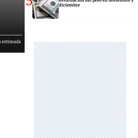
diciembre
va estimada