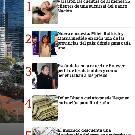
1
Vaciaron las cuentas de al menos 25
clientes de una sucursal del Banco
Nación
2
Nueva encuesta: Milei, Bullrich y
Massa medido en cada una de las
provincias del país: dónde gana cada
uno
3
Escándalo en la cárcel de Bouwer:
perfil de los detenidos y cómo
beneficiaban a los presos
4
Dólar Blue: a cuánto puede llegar su
cotización para fin de año
5
El mercado descuenta una
devaluación del peso en noviembre y