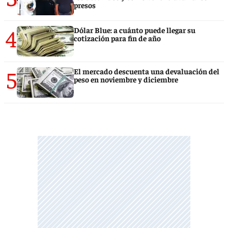
presos
4
Dólar Blue: a cuánto puede llegar su
cotización para fin de año
5
El mercado descuenta una devaluación del
peso en noviembre y diciembre