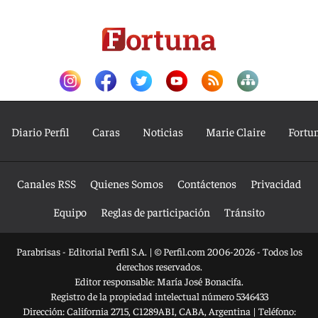
Diario Perfil
Caras
Noticias
Marie Claire
Fortu
Canales RSS
Quienes Somos
Contáctenos
Privacidad
Equipo
Reglas de participación
Tránsito
Parabrisas - Editorial Perfil S.A.
| © Perfil.com 2006-2026 - Todos los
derechos reservados.
Editor responsable: María José Bonacifa.
Registro de la propiedad intelectual número 5346433
Dirección:
California 2715
,
C1289ABI
,
CABA, Argentina
| Teléfono: