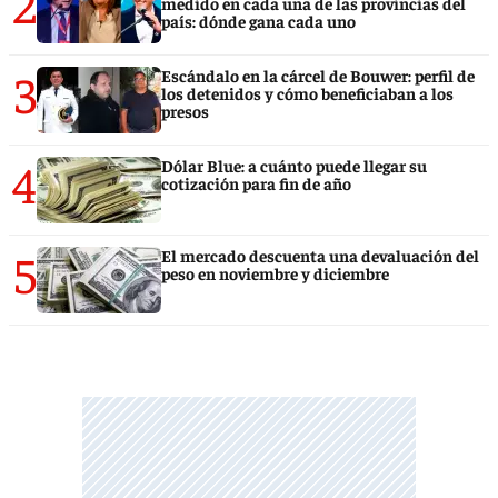
2
medido en cada una de las provincias del
país: dónde gana cada uno
3
Escándalo en la cárcel de Bouwer: perfil de
los detenidos y cómo beneficiaban a los
presos
4
Dólar Blue: a cuánto puede llegar su
cotización para fin de año
5
El mercado descuenta una devaluación del
peso en noviembre y diciembre