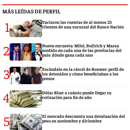
MÁS LEÍDAS DE PERFIL
1
Vaciaron las cuentas de al menos 25
clientes de una sucursal del Banco Nación
2
Nueva encuesta: Milei, Bullrich y Massa
medido en cada una de las provincias del
país: dónde gana cada uno
3
Escándalo en la cárcel de Bouwer: perfil de
los detenidos y cómo beneficiaban a los
presos
4
Dólar Blue: a cuánto puede llegar su
cotización para fin de año
5
El mercado descuenta una devaluación del
peso en noviembre y diciembre