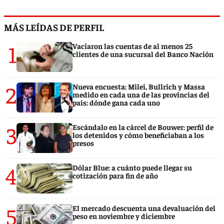
MÁS LEÍDAS DE PERFIL
1
Vaciaron las cuentas de al menos 25
clientes de una sucursal del Banco Nación
2
Nueva encuesta: Milei, Bullrich y Massa
medido en cada una de las provincias del
país: dónde gana cada uno
3
Escándalo en la cárcel de Bouwer: perfil de
los detenidos y cómo beneficiaban a los
presos
4
Dólar Blue: a cuánto puede llegar su
cotización para fin de año
5
El mercado descuenta una devaluación del
peso en noviembre y diciembre