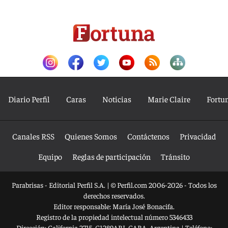
Diario Perfil
Caras
Noticias
Marie Claire
Fortu
Canales RSS
Quienes Somos
Contáctenos
Privacidad
Equipo
Reglas de participación
Tránsito
Parabrisas - Editorial Perfil S.A.
| © Perfil.com 2006-2026 - Todos los
derechos reservados.
Editor responsable: María José Bonacifa.
Registro de la propiedad intelectual número 5346433
Dirección:
California 2715
,
C1289ABI
,
CABA, Argentina
| Teléfono: