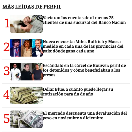
MÁS LEÍDAS DE PERFIL
1
Vaciaron las cuentas de al menos 25
clientes de una sucursal del Banco Nación
2
Nueva encuesta: Milei, Bullrich y Massa
medido en cada una de las provincias del
país: dónde gana cada uno
3
Escándalo en la cárcel de Bouwer: perfil de
los detenidos y cómo beneficiaban a los
presos
4
Dólar Blue: a cuánto puede llegar su
cotización para fin de año
5
El mercado descuenta una devaluación del
peso en noviembre y diciembre