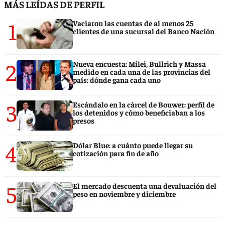
MÁS LEÍDAS DE PERFIL
1
Vaciaron las cuentas de al menos 25
clientes de una sucursal del Banco Nación
2
Nueva encuesta: Milei, Bullrich y Massa
medido en cada una de las provincias del
país: dónde gana cada uno
3
Escándalo en la cárcel de Bouwer: perfil de
los detenidos y cómo beneficiaban a los
presos
4
Dólar Blue: a cuánto puede llegar su
cotización para fin de año
5
El mercado descuenta una devaluación del
peso en noviembre y diciembre