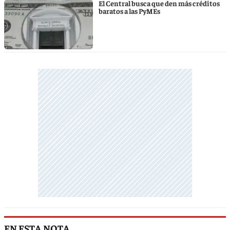
El Central busca que den más créditos
baratos a las PyMEs
EN ESTA NOTA