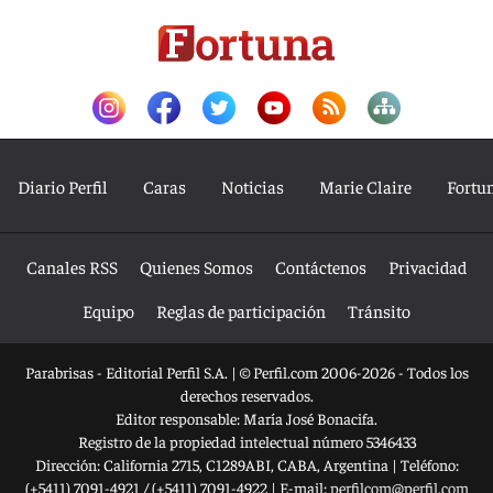
Diario Perfil
Caras
Noticias
Marie Claire
Fortu
Canales RSS
Quienes Somos
Contáctenos
Privacidad
Equipo
Reglas de participación
Tránsito
Parabrisas - Editorial Perfil S.A.
| © Perfil.com 2006-2026 - Todos los
derechos reservados.
Editor responsable: María José Bonacifa.
Registro de la propiedad intelectual número 5346433
Dirección:
California 2715
,
C1289ABI
,
CABA, Argentina
| Teléfono:
(+5411) 7091-4921
/
(+5411) 7091-4922
| E-mail:
perfilcom@perfil.com