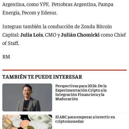
Argentina, como YPF, Petrobras Argentina, Pampa
Energía, Pecom y Edesur.
Integran también la conducción de Zonda Bitcoin
Capital:
Julia Lois
, CMO y
Julián Chomicki
como Chief
of Staff.
RM
TAMBIÉN TE PUEDE INTERESAR
Perspectivas para 2026: De la
Experimentación Cripto a la
Integración Financiera y la
Maduración
El ABC para empezar a invertir en
criptomonedas