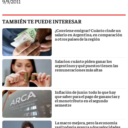
9/9/2011
TAMBIÉN TE PUEDE INTERESAR
¿Conviene emigrar? Cuánto rinde un
salario en Argentina, en comparación
a otros países de la región
Salarios: cuánto piden ganar los
argentinos y qué puestos tienen las
remuneraciones más altas
Inflación de junio: todo lo que hay
que saber para el pago de ganancias y
el monotributo en el segundo
semestre
La macro mejora, pero la economía
real todavía avanza a dos velocidades