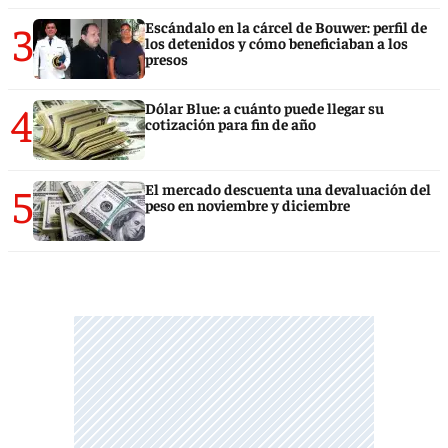
3
Escándalo en la cárcel de Bouwer: perfil de
los detenidos y cómo beneficiaban a los
presos
4
Dólar Blue: a cuánto puede llegar su
cotización para fin de año
5
El mercado descuenta una devaluación del
peso en noviembre y diciembre