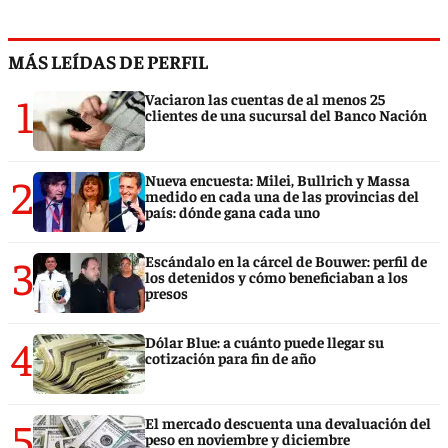
MÁS LEÍDAS DE PERFIL
1
Vaciaron las cuentas de al menos 25
clientes de una sucursal del Banco Nación
2
Nueva encuesta: Milei, Bullrich y Massa
medido en cada una de las provincias del
país: dónde gana cada uno
3
Escándalo en la cárcel de Bouwer: perfil de
los detenidos y cómo beneficiaban a los
presos
4
Dólar Blue: a cuánto puede llegar su
cotización para fin de año
5
El mercado descuenta una devaluación del
peso en noviembre y diciembre