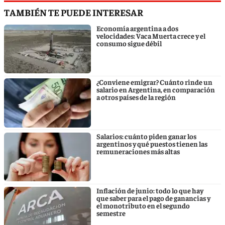
TAMBIÉN TE PUEDE INTERESAR
Economía argentina a dos
velocidades: Vaca Muerta crece y el
consumo sigue débil
¿Conviene emigrar? Cuánto rinde un
salario en Argentina, en comparación
a otros países de la región
Salarios: cuánto piden ganar los
argentinos y qué puestos tienen las
remuneraciones más altas
Inflación de junio: todo lo que hay
que saber para el pago de ganancias y
el monotributo en el segundo
semestre