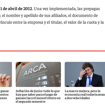
 1 de abril de 2012
. Una vez implementada, las prepagas
el nombre y apellido de sus afiliados, el documento de
ínculo entre la empresa y el titular, el valor de la cuota y la
 ganar
Inflación de junio: todo lo que
La macro mejora, pero la
uestos
hay que saber para el pago de
economía real todavía ava
iones
ganancias y el monotributo en
a dos velocidades
el segundo semestre