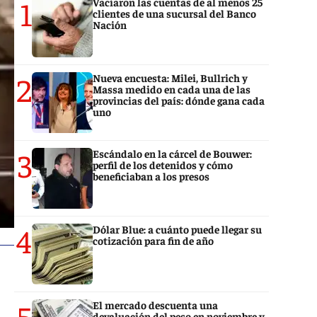
1
Vaciaron las cuentas de al menos 25
clientes de una sucursal del Banco
Nación
2
Nueva encuesta: Milei, Bullrich y
Massa medido en cada una de las
provincias del país: dónde gana cada
uno
3
Escándalo en la cárcel de Bouwer:
perfil de los detenidos y cómo
beneficiaban a los presos
4
Dólar Blue: a cuánto puede llegar su
cotización para fin de año
5
El mercado descuenta una
devaluación del peso en noviembre y