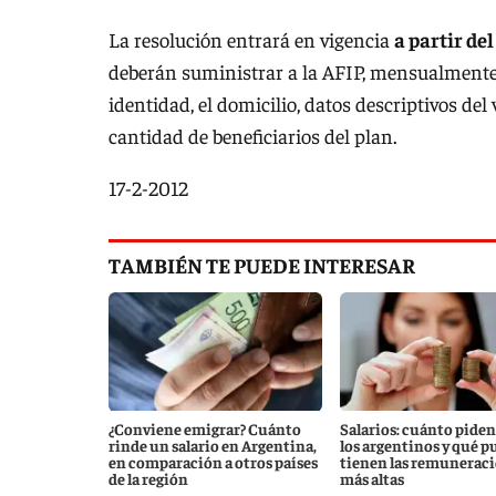
La resolución entrará en vigencia
a partir del
deberán suministrar a la AFIP, mensualmente, 
identidad, el domicilio, datos descriptivos del v
cantidad de beneficiarios del plan.
17-2-2012
TAMBIÉN TE PUEDE INTERESAR
¿Conviene emigrar? Cuánto
Salarios: cuánto piden
rinde un salario en Argentina,
los argentinos y qué p
en comparación a otros países
tienen las remunerac
de la región
más altas