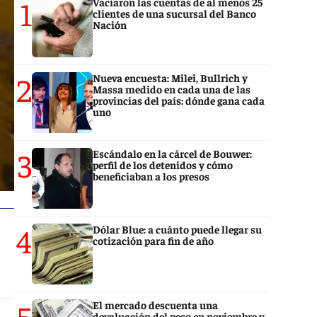
1
Vaciaron las cuentas de al menos 25
clientes de una sucursal del Banco
Nación
2
Nueva encuesta: Milei, Bullrich y
Massa medido en cada una de las
provincias del país: dónde gana cada
uno
3
Escándalo en la cárcel de Bouwer:
perfil de los detenidos y cómo
beneficiaban a los presos
4
Dólar Blue: a cuánto puede llegar su
cotización para fin de año
5
El mercado descuenta una
devaluación del peso en noviembre y