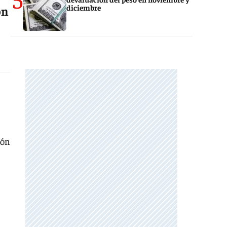
diciembre
ón
ión