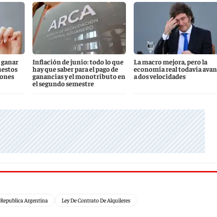
 ganar
Inflación de junio: todo lo que
La macro mejora, pero la
uestos
hay que saber para el pago de
economía real todavía ava
iones
ganancias y el monotributo en
a dos velocidades
el segundo semestre
 Republica Argentina
Ley De Contrato De Alquileres