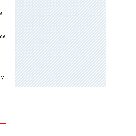
e
sde
 y