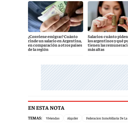
¿Conviene emigrar? Cuánto
Salarios: cuánto piden
rinde un salario en Argentina,
los argentinos y qué p
en comparación a otros países
tienen las remunerac
de la región
más altas
EN ESTA NOTA
TEMAS:
Viviendas
Alquiler
Federacion Inmobiliaria De La