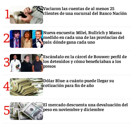
1
Vaciaron las cuentas de al menos 25
clientes de una sucursal del Banco Nación
2
Nueva encuesta: Milei, Bullrich y Massa
medido en cada una de las provincias del
país: dónde gana cada uno
3
Escándalo en la cárcel de Bouwer: perfil de
los detenidos y cómo beneficiaban a los
presos
4
Dólar Blue: a cuánto puede llegar su
cotización para fin de año
5
El mercado descuenta una devaluación del
peso en noviembre y diciembre