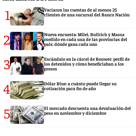
1
Vaciaron las cuentas de al menos 25
clientes de una sucursal del Banco Nación
2
Nueva encuesta: Milei, Bullrich y Massa
medido en cada una de las provincias del
país: dónde gana cada uno
3
Escándalo en la cárcel de Bouwer: perfil de
los detenidos y cómo beneficiaban a los
presos
4
Dólar Blue: a cuánto puede llegar su
cotización para fin de año
5
El mercado descuenta una devaluación del
peso en noviembre y diciembre