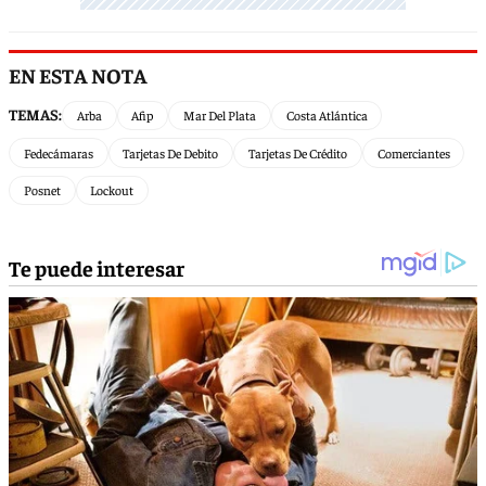
EN ESTA NOTA
TEMAS:
Arba
Afip
Mar Del Plata
Costa Atlántica
Fedecámaras
Tarjetas De Debito
Tarjetas De Crédito
Comerciantes
Posnet
Lockout