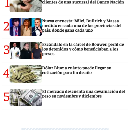
1
clientes de una sucursal del Banco Nación
2
Nueva encuesta: Milei, Bullrich y Massa
medido en cada una de las provincias del
país: dónde gana cada uno
3
Escándalo en la cárcel de Bouwer: perfil de
los detenidos y cómo beneficiaban a los
presos
4
Dólar Blue: a cuánto puede llegar su
cotización para fin de año
5
El mercado descuenta una devaluación del
peso en noviembre y diciembre