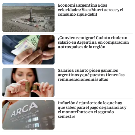
Economía argentina a dos
velocidades: Vaca Muerta crece y el
consumo sigue débil
¿Conviene emigrar? Cuánto rinde un
salario en Argentina, en comparación
a otros países de la región
Salarios: cuánto piden ganar los
argentinos y qué puestos tienen las
remuneraciones más altas
Inflación de junio: todo lo que hay
que saber para el pago de ganancias y
el monotributo en el segundo
semestre