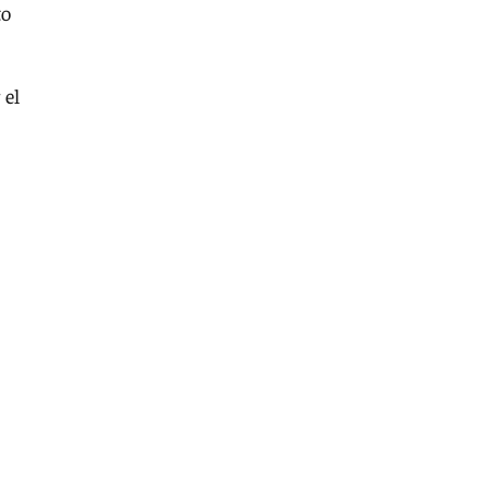
to
 el