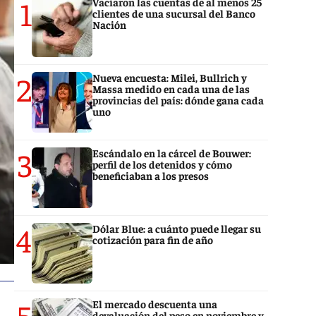
1
Vaciaron las cuentas de al menos 25
clientes de una sucursal del Banco
Nación
2
Nueva encuesta: Milei, Bullrich y
Massa medido en cada una de las
provincias del país: dónde gana cada
uno
3
Escándalo en la cárcel de Bouwer:
perfil de los detenidos y cómo
beneficiaban a los presos
4
Dólar Blue: a cuánto puede llegar su
cotización para fin de año
5
El mercado descuenta una
devaluación del peso en noviembre y