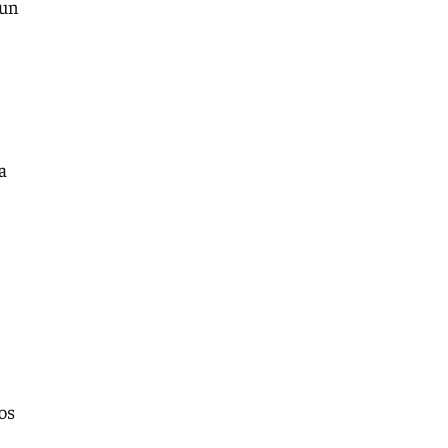
 un
a
os