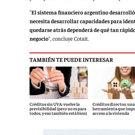
"
El sistema financiero argentino desarroll
necesita desarrollar capacidades para ident
quedarse atrás dependerá de qué tan rápido
negocio
", concluye Cotait.
TAMBIÉN TE PUEDE INTERESAR
Créditos sin UVA: vuelve la
Créditos directos: un
previsibilidad (pero no es para
herramienta que impul
todos, y eso también está bien)
acceso a la vivienda