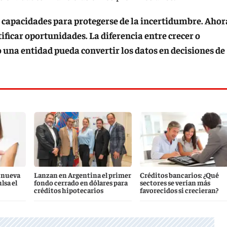
ó capacidades para protegerse de la incertidumbre. Ahor
ificar oportunidades. La diferencia entre crecer o
 una entidad pueda convertir los datos en decisiones de
a nueva
Lanzan en Argentina el primer
Créditos bancarios: ¿Qué
sa el
fondo cerrado en dólares para
sectores se verían más
créditos hipotecarios
favorecidos si crecieran?