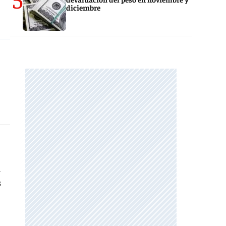
diciembre
l
s