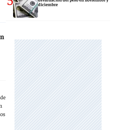
diciembre
en
 de
en
tos