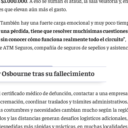
s $3.000.000
. A eso se suman el ataúd, la sala velatoria y, e
es que elevan aún más el gasto.
 También hay una fuerte carga emocional y muy poco tiem
 una pérdida, tiene que resolver muchísimas cuestiones
s, sin conocer cómo funciona realmente todo el circuito”
,
e ATM Seguros, compañía de seguros de sepelios y asistenc
y Osbourne tras su fallecimiento
el certificado médico de defunción, contactar a una empresa
 o cremación, coordinar traslados y trámites administrativos
 las costumbres y necesidades cambian mucho según la regi
os y las distancias generan desafíos logísticos adicionales,
espedidas más rápidas y prácticas, en muchas localidades