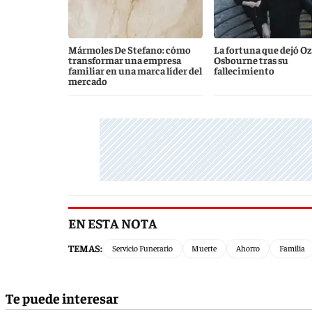
Mármoles De Stefano: cómo
La fortuna que dejó O
transformar una empresa
Osbourne tras su
familiar en una marca líder del
fallecimiento
mercado
EN ESTA NOTA
TEMAS:
Servicio Funerario
Muerte
Ahorro
Familia