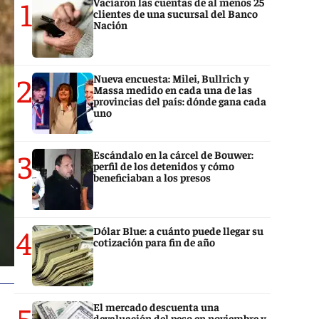
1
Vaciaron las cuentas de al menos 25
clientes de una sucursal del Banco
Nación
2
Nueva encuesta: Milei, Bullrich y
Massa medido en cada una de las
provincias del país: dónde gana cada
uno
3
Escándalo en la cárcel de Bouwer:
perfil de los detenidos y cómo
beneficiaban a los presos
4
Dólar Blue: a cuánto puede llegar su
cotización para fin de año
5
El mercado descuenta una
devaluación del peso en noviembre y