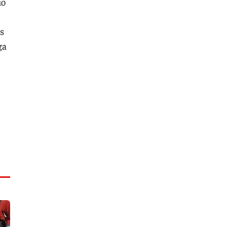
io
as
ga