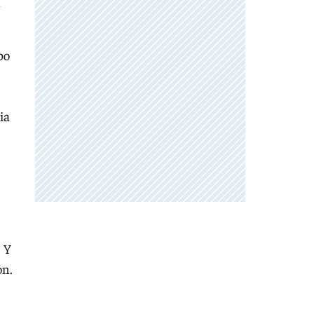
n
po
ia
. Y
ón.