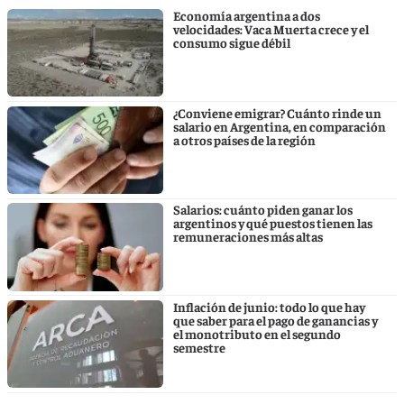
Economía argentina a dos
velocidades: Vaca Muerta crece y el
consumo sigue débil
¿Conviene emigrar? Cuánto rinde un
salario en Argentina, en comparación
a otros países de la región
Salarios: cuánto piden ganar los
argentinos y qué puestos tienen las
remuneraciones más altas
Inflación de junio: todo lo que hay
que saber para el pago de ganancias y
el monotributo en el segundo
semestre