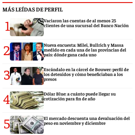
MÁS LEÍDAS DE PERFIL
1
Vaciaron las cuentas de al menos 25
clientes de una sucursal del Banco Nación
2
Nueva encuesta: Milei, Bullrich y Massa
medido en cada una de las provincias del
país: dónde gana cada uno
3
Escándalo en la cárcel de Bouwer: perfil de
los detenidos y cómo beneficiaban a los
presos
4
Dólar Blue: a cuánto puede llegar su
cotización para fin de año
5
El mercado descuenta una devaluación del
peso en noviembre y diciembre