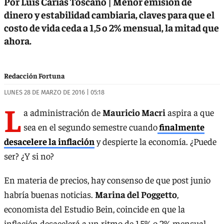
Por Luis Carias Toscano | Menor emisión de
dinero y estabilidad cambiaria, claves para que el
costo de vida ceda a 1,5 o 2% mensual, la mitad que
ahora.
Redacción Fortuna
LUNES 28 DE MARZO DE 2016 | 05:18
L
a administración de
Mauricio Macri
aspira a que
sea en el segundo semestre cuando
finalmente
desacelere la inflación
y despierte la economía. ¿Puede
ser? ¿Y si no?
En materia de precios, hay consenso de que post junio
habría buenas noticias.
Marina del Poggetto
,
economista del Estudio Bein, coincide en que la
inflación desacelerá a un ritmo de 1,5% o 2% mensual,