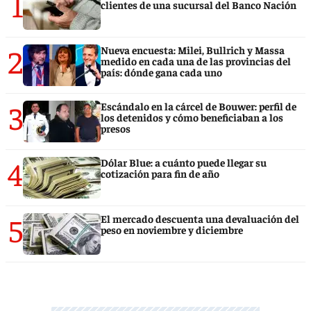
1
clientes de una sucursal del Banco Nación
2
Nueva encuesta: Milei, Bullrich y Massa
medido en cada una de las provincias del
país: dónde gana cada uno
3
Escándalo en la cárcel de Bouwer: perfil de
los detenidos y cómo beneficiaban a los
presos
4
Dólar Blue: a cuánto puede llegar su
cotización para fin de año
5
El mercado descuenta una devaluación del
peso en noviembre y diciembre