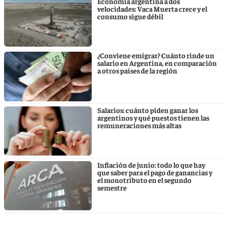
Economía argentina a dos
velocidades: Vaca Muerta crece y el
consumo sigue débil
¿Conviene emigrar? Cuánto rinde un
salario en Argentina, en comparación
a otros países de la región
Salarios: cuánto piden ganar los
argentinos y qué puestos tienen las
remuneraciones más altas
Inflación de junio: todo lo que hay
que saber para el pago de ganancias y
el monotributo en el segundo
semestre