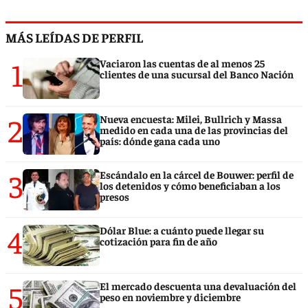
MÁS LEÍDAS DE PERFIL
1
Vaciaron las cuentas de al menos 25
clientes de una sucursal del Banco Nación
2
Nueva encuesta: Milei, Bullrich y Massa
medido en cada una de las provincias del
país: dónde gana cada uno
3
Escándalo en la cárcel de Bouwer: perfil de
los detenidos y cómo beneficiaban a los
presos
4
Dólar Blue: a cuánto puede llegar su
cotización para fin de año
5
El mercado descuenta una devaluación del
peso en noviembre y diciembre