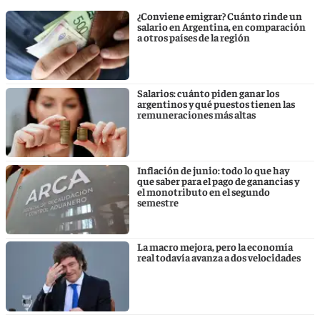
¿Conviene emigrar? Cuánto rinde un
salario en Argentina, en comparación
a otros países de la región
Salarios: cuánto piden ganar los
argentinos y qué puestos tienen las
remuneraciones más altas
Inflación de junio: todo lo que hay
que saber para el pago de ganancias y
el monotributo en el segundo
semestre
La macro mejora, pero la economía
real todavía avanza a dos velocidades