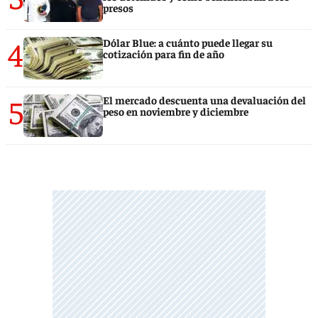
presos
4
Dólar Blue: a cuánto puede llegar su
cotización para fin de año
5
El mercado descuenta una devaluación del
peso en noviembre y diciembre