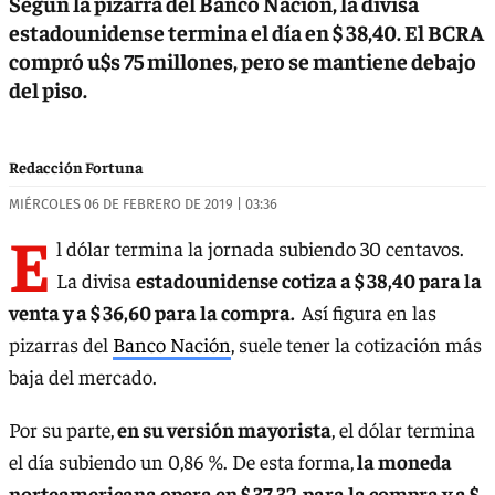
Según la pizarra del Banco Nación, la divisa
estadounidense termina el día en $ 38,40. El BCRA
compró u$s 75 millones, pero se mantiene debajo
del piso.
Redacción Fortuna
MIÉRCOLES 06 DE FEBRERO DE 2019 | 03:36
E
l dólar termina la jornada subiendo 30 centavos.
La divisa
estadounidense cotiza a $ 38,40 para la
venta y a $ 36,60 para la compra.
Así figura en las
pizarras del
Banco Nación
, suele tener la cotización más
baja del mercado.
Por su parte,
en su versión mayorista
, el dólar termina
el día subiendo un 0,86 %. De esta forma,
la moneda
norteamericana opera en $ 37,32 para la compra y a $