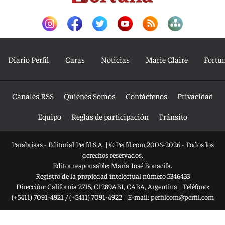
Diario Perfil
Caras
Noticias
Marie Claire
Fortu
Canales RSS
Quienes Somos
Contáctenos
Privacidad
Equipo
Reglas de participación
Tránsito
Parabrisas - Editorial Perfil S.A.
| © Perfil.com 2006-2026 - Todos los
derechos reservados.
Editor responsable: María José Bonacifa.
Registro de la propiedad intelectual número 5346433
Dirección:
California 2715
,
C1289ABI
,
CABA, Argentina
| Teléfono:
(+5411) 7091-4921
/
(+5411) 7091-4922
| E-mail:
perfilcom@perfil.com