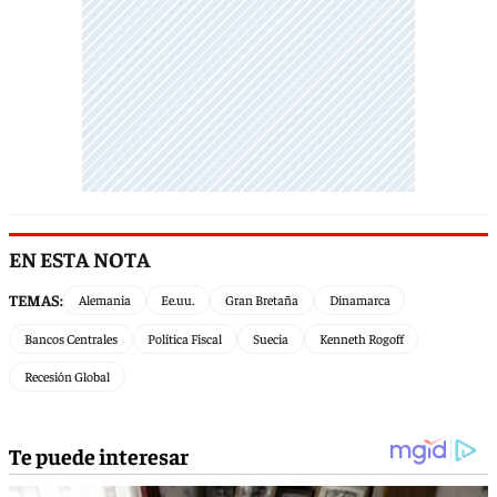
EN ESTA NOTA
TEMAS:
Alemania
Ee.uu.
Gran Bretaña
Dinamarca
Bancos Centrales
Política Fiscal
Suecia
Kenneth Rogoff
Recesión Global