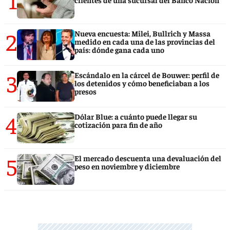
2
Nueva encuesta: Milei, Bullrich y Massa
medido en cada una de las provincias del
país: dónde gana cada uno
3
Escándalo en la cárcel de Bouwer: perfil de
los detenidos y cómo beneficiaban a los
presos
4
Dólar Blue: a cuánto puede llegar su
cotización para fin de año
5
El mercado descuenta una devaluación del
peso en noviembre y diciembre