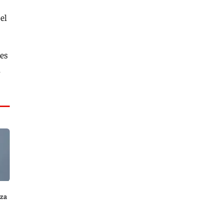
el
 es
a
nza