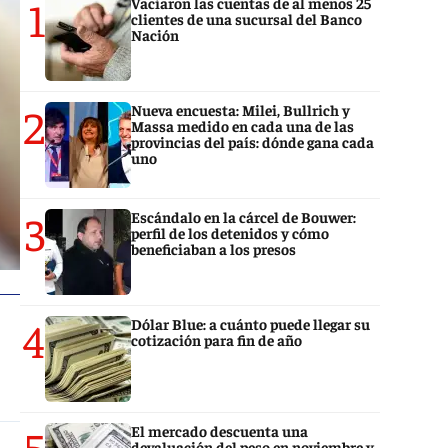
1
Vaciaron las cuentas de al menos 25
clientes de una sucursal del Banco
Nación
2
Nueva encuesta: Milei, Bullrich y
Massa medido en cada una de las
provincias del país: dónde gana cada
uno
3
Escándalo en la cárcel de Bouwer:
perfil de los detenidos y cómo
beneficiaban a los presos
4
Dólar Blue: a cuánto puede llegar su
cotización para fin de año
5
El mercado descuenta una
devaluación del peso en noviembre y