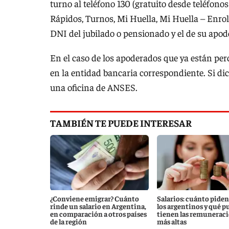
turno al teléfono 130 (gratuito desde teléfonos 
Rápidos, Turnos, Mi Huella, Mi Huella – Enrol
DNI del jubilado o pensionado y el de su apod
En el caso de los apoderados que ya están per
en la entidad bancaria correspondiente. Si dic
una oficina de ANSES.
TAMBIÉN TE PUEDE INTERESAR
¿Conviene emigrar? Cuánto
Salarios: cuánto piden
rinde un salario en Argentina,
los argentinos y qué p
en comparación a otros países
tienen las remunerac
de la región
más altas