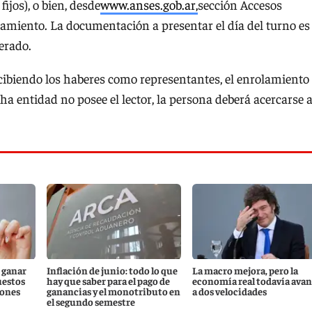
fijos), o bien, desde
www.anses.gob.ar,
sección Accesos
amiento. La documentación a presentar el día del turno es 
erado.
cibiendo los haberes como representantes, el enrolamiento
ha entidad no posee el lector, la persona deberá acercarse 
 ganar
Inflación de junio: todo lo que
La macro mejora, pero la
uestos
hay que saber para el pago de
economía real todavía ava
iones
ganancias y el monotributo en
a dos velocidades
el segundo semestre