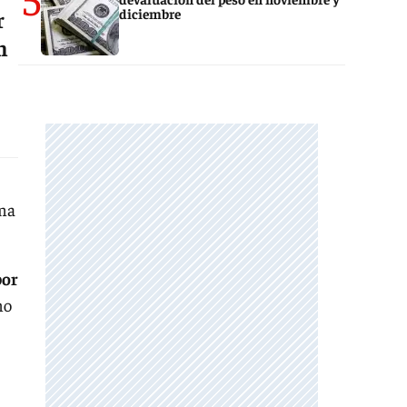
diciembre
r
n
ima
por
no