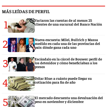
MÁS LEÍDAS DE PERFIL
1
Vaciaron las cuentas de al menos 25
clientes de una sucursal del Banco Nación
2
Nueva encuesta: Milei, Bullrich y Massa
medido en cada una de las provincias del
país: dónde gana cada uno
3
Escándalo en la cárcel de Bouwer: perfil de
los detenidos y cómo beneficiaban a los
presos
4
Dólar Blue: a cuánto puede llegar su
cotización para fin de año
5
El mercado descuenta una devaluación del
peso en noviembre y diciembre