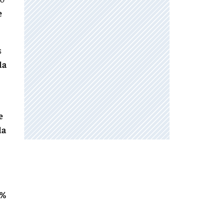
e
s
la
e
la
2%