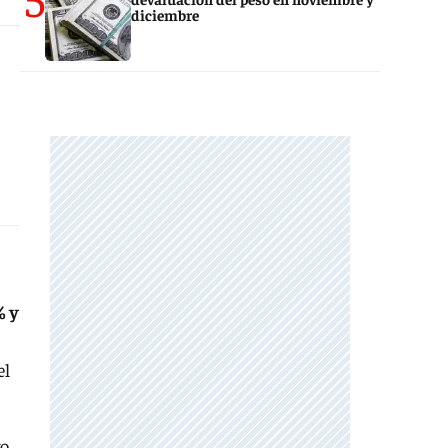
diciembre
% y
el
vo