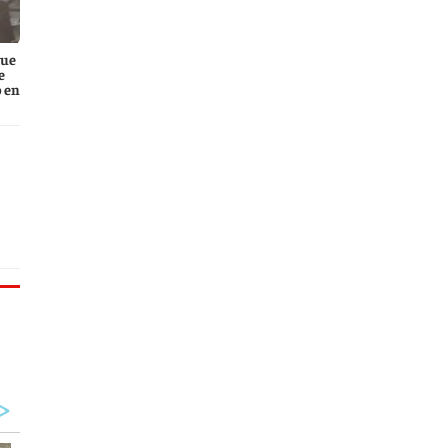
que
e
 en