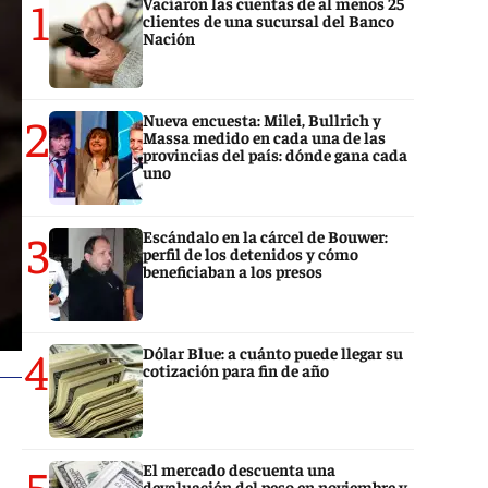
1
Vaciaron las cuentas de al menos 25
clientes de una sucursal del Banco
Nación
2
Nueva encuesta: Milei, Bullrich y
Massa medido en cada una de las
provincias del país: dónde gana cada
uno
3
Escándalo en la cárcel de Bouwer:
perfil de los detenidos y cómo
beneficiaban a los presos
4
Dólar Blue: a cuánto puede llegar su
cotización para fin de año
5
El mercado descuenta una
devaluación del peso en noviembre y