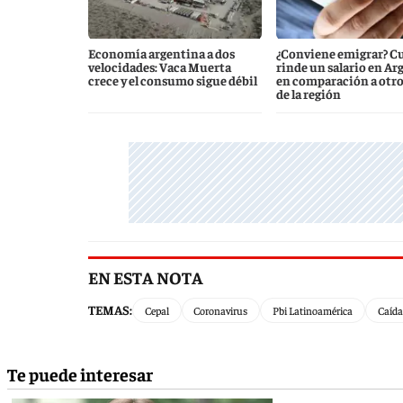
Economía argentina a dos
¿Conviene emigrar? C
velocidades: Vaca Muerta
rinde un salario en Ar
crece y el consumo sigue débil
en comparación a otro
de la región
EN ESTA NOTA
TEMAS:
Cepal
Coronavirus
Pbi Latinoamérica
Caída