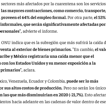
 sectores más afectados por la cuarentena son los servicios
ir las mayores contracciones, como comercio, transporte
s, proveen el 64% del empleo formal.
Por otra parte,
el 53%
s informales, que serán significativamente afectadas por
personales",
advierte el informe.
 ONU indica que es la subregión que más sufrirá la caída 
a venta al exterior de bienes primarios.
"En cambio,
el val
aribe y México registraría una caída menor que el
s con los Estados Unidos y su menor exposición a la
 primarios",
aclara.
xico, Venezuela, Ecuador y Colombia,
puede ser lo más
or sus altos costos de producción.
Pero no serán los único
n las que más disminuirían en 2020 (-21,7%).
Esto afectar
entos hacia adelante en las cadenas de valor dentro de ese