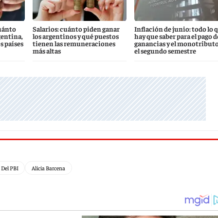
uánto
Salarios: cuánto piden ganar
Inflación de junio: todo lo 
gentina,
los argentinos y qué puestos
hay que saber para el pago d
s países
tienen las remuneraciones
ganancias y el monotributo
más altas
el segundo semestre
 Del PBI
Alicia Barcena