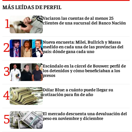
MÁS LEÍDAS DE PERFIL
1
Vaciaron las cuentas de al menos 25
clientes de una sucursal del Banco Nación
2
Nueva encuesta: Milei, Bullrich y Massa
medido en cada una de las provincias del
país: dónde gana cada uno
3
Escándalo en la cárcel de Bouwer: perfil de
los detenidos y cómo beneficiaban a los
presos
4
Dólar Blue: a cuánto puede llegar su
cotización para fin de año
5
El mercado descuenta una devaluación del
peso en noviembre y diciembre