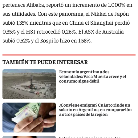
pertenece Alibaba, reportó un incremento de 1.000% en
sus utilidades. Con este panorama, el Nikkei de Japón
subió 1,35% mientras que en China el Shanghai perdió
0,35% y el HSI retrocedió 0,26%. El ASX de Australia
subió 0,52% y el Kospi lo hizo en 1,58%.
TAMBIÉN TE PUEDE INTERESAR
Economía argentina a dos
velocidades: Vaca Muerta crece y el
consumo sigue débil
¿Conviene emigrar? Cuánto rinde un
salario en Argentina, en comparación
a otros países de la región
Salarios: cuánto piden ganar los