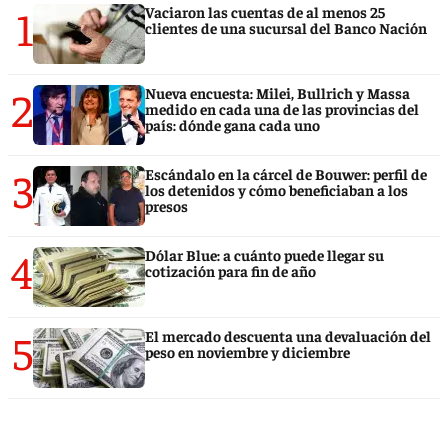
1
Vaciaron las cuentas de al menos 25
clientes de una sucursal del Banco Nación
2
Nueva encuesta: Milei, Bullrich y Massa
medido en cada una de las provincias del
país: dónde gana cada uno
3
Escándalo en la cárcel de Bouwer: perfil de
los detenidos y cómo beneficiaban a los
presos
4
Dólar Blue: a cuánto puede llegar su
cotización para fin de año
5
El mercado descuenta una devaluación del
peso en noviembre y diciembre