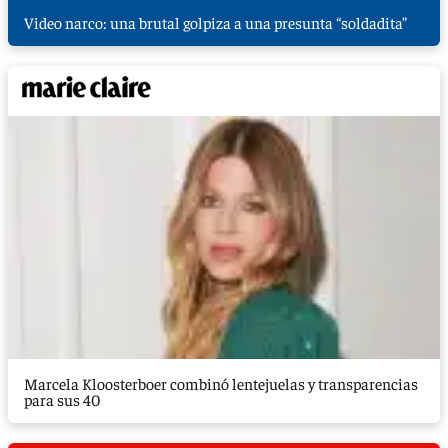
Video narco: una brutal golpiza a una presunta “soldadita”
Marcela Kloosterboer combinó lentejuelas y transparencias
para sus 40