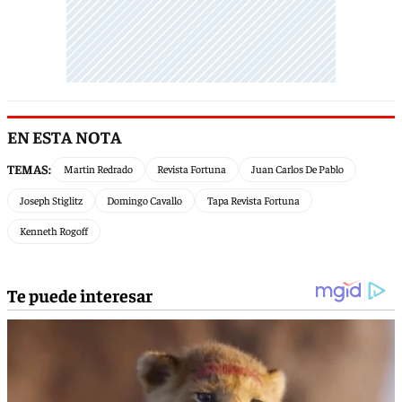
EN ESTA NOTA
TEMAS:
Martin Redrado
Revista Fortuna
Juan Carlos De Pablo
Joseph Stiglitz
Domingo Cavallo
Tapa Revista Fortuna
Kenneth Rogoff